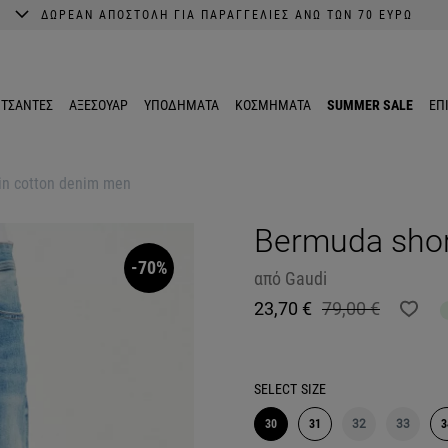
ΔΩΡΕΑΝ ΑΠΟΣΤΟΛΗ ΓΙΑ ΠΑΡΑΓΓΕΛΙΕΣ ΑΝΩ ΤΩΝ 70 ΕΥΡΩ
A better shopping experience awaits.
Get 10% EXTRA discount in the App.
ΤΣΑΝΤΕΣ
ΑΞΕΣΟΥΑΡ
ΥΠΟΔΗΜΑΤΑ
ΚΟΣΜΗΜΑΤΑ
SUMMER SALE
ΕΠ
in cotton denim men
Bermuda shor
-70%
από
Gaudi
23,70 €
79,00 €
SELECT
SIZE
30
31
32
33
3