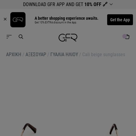
DOWNLOAD GFR APP AND GET
10% OFF
🔗
A better shopping experience awaits.
Get the App
Get 10% EXTRA discount in the App.
ΑΡΧΙΚΉ
/
ΑΞΕΣΟΥΑΡ
/
ΓΥΑΛΙΑ ΗΛΙΟΥ
/
Cali beige sunglasses