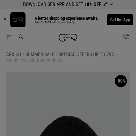
DOWNLOAD GFR APP AND GET
10% OFF
🔗
A better shopping experience awaits.
Get the App
Get 10% EXTRA discount in the App.
ΑΡΧΙΚΉ
/
SUMMER SALE
/
SPECIAL OFFERS UP TO 79%
/
Candyfloss knit beanie black
-50%