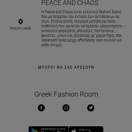
PEACE AND CHAOS
Η Peace and Chaos είναι ελληνικό fashion brand
που μετατρέπει την ένταση των αντιθέσεων σε
στυλ. Έντονα prints, τολμηρά μοτίβα και boho
αισθητική που αρνείται να περάσει απαρατήρητη —
γυναικεία φορέματα, μπλούζες, παντελόνια,
φούστες, μαγιό και αξεσουάρ με χαρακτήρα, από
statement looks μέχρι effortlessly cool σύνολα για
κάθε στιγμή.
ΜΠΟΡΕΙ ΝΑ ΣΑΣ ΑΡΕΣΟΥΝ
Greek Fashion Room