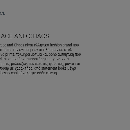
M/L
EACE AND CHAOS
ace and Chaos είναι ελληνικό fashion brand που
ατρέπει την ένταση των αντιθέσεων σε στυλ.
να prints, τολμηρά μοτίβα και boho αισθητική που
είται να περάσει απαρατήρητη — γυναικεία
ματα, μπλούζες, παντελόνια, φούστες, μαγιό και
ουάρ με χαρακτήρα, από statement looks μέχρι
rtlessly cool σύνολα για κάθε στιγμή.