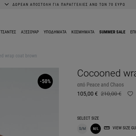
ΔΩΡΕΑΝ ΑΠΟΣΤΟΛΗ ΓΙΑ ΠΑΡΑΓΓΕΛΙΕΣ ΑΝΩ ΤΩΝ 70 ΕΥΡΩ
A better shopping experience awaits.
Get 10% EXTRA discount in the App.
ΤΣΑΝΤΕΣ
ΑΞΕΣΟΥΑΡ
ΥΠΟΔΗΜΑΤΑ
ΚΟΣΜΗΜΑΤΑ
SUMMER SALE
ΕΠ
d wrap coat brown
Cocooned wra
-50%
από
Peace and Chaos
105,00 €
210,00 €
SELECT
SIZE
VIEW SIZE GU
S/M
M/L