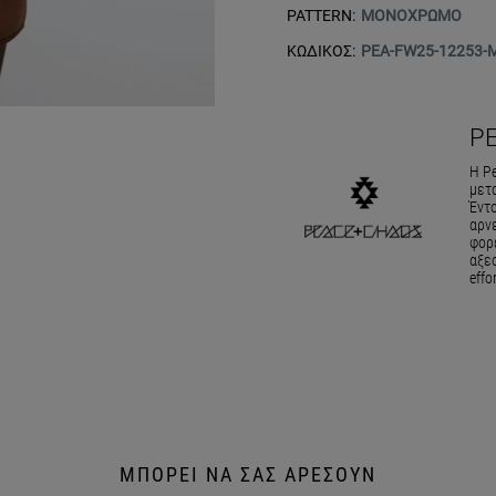
PATTERN:
ΜΟΝΟΧΡΩΜΟ
ΚΩΔΙΚΟΣ:
PEA-FW25-12253-
P
Η Pe
μετ
Έντο
αρν
φορέ
αξεσ
effo
ΜΠΟΡΕΙ ΝΑ ΣΑΣ ΑΡΕΣΟΥΝ