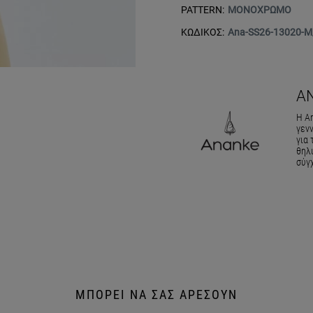
PATTERN:
ΜΟΝΟΧΡΩΜΟ
ΚΩΔΙΚΟΣ:
Ana-SS26-13020-M
A
Η An
γεν
για
θηλυ
σύγ
ΜΠΟΡΕΙ ΝΑ ΣΑΣ ΑΡΕΣΟΥΝ