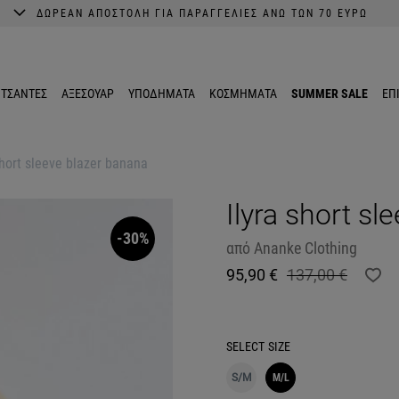
ΔΩΡΕΑΝ ΑΠΟΣΤΟΛΗ ΓΙΑ ΠΑΡΑΓΓΕΛΙΕΣ ΑΝΩ ΤΩΝ 70 ΕΥΡΩ
A better shopping experience awaits.
Get 10% EXTRA discount in the App.
ΤΣΑΝΤΕΣ
ΑΞΕΣΟΥΑΡ
ΥΠΟΔΗΜΑΤΑ
ΚΟΣΜΗΜΑΤΑ
SUMMER SALE
ΕΠ
short sleeve blazer banana
Ilyra short s
-30%
από
Ananke Clothing
95,90 €
137,00 €
SELECT
SIZE
S/M
M/L