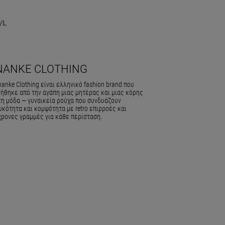
/L
NANKE CLOTHING
anke Clothing είναι ελληνικό fashion brand που
νήθηκε από την αγάπη μιας μητέρας και μιας κόρης
 τη μόδα — γυναικεία ρούχα που συνδυάζουν
κότητα και κομψότητα με retro επιρροές και
χρονες γραμμές για κάθε περίσταση.