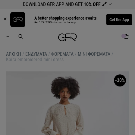
DOWNLOAD GFR APP AND GET
10% OFF
🔗
A better shopping experience awaits.
Get the App
Get 10% EXTRA discount in the App.
ΑΡΧΙΚΉ
/
ΕΝΔΥΜΑΤΑ
/
ΦΟΡΕΜΑΤΑ
/
ΜΙΝΙ ΦΟΡΕΜΑΤΑ
/
Kaira embroidered mini dress
-30%