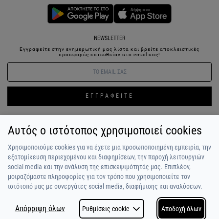
NEWSLETTER
Εγγραφείτε στην ενημερωτική μας λίστα και βρείτε αποκλειστικές
προσφορές κατευθείαν στο email σας!
ΕΓΓΡΑΦΕΙΤΕ
Αυτός ο ιστότοπος χρησιμοποιεί cookies
ΣΥΝΔΕΣΗ / ΕΓΓΡΑΦΗ
ΑΓΑΠΗΜΕΝΑ
ΕΠΙΚΟΙΝΩΝΙΑ
Χρησιμοποιούμε cookies για να έχετε μια προσωποποιημένη εμπειρία, την
ΟΡΟΙ ΧΡΗΣΗΣ
ΠΛΗΡΩΜΗ / ΑΠΟΣΤΟΛΗ
ΠΟΛΙΤΙΚΗ ΑΠΟΡΡΗΤΟΥ
ΣΧΟΛΙΑ
εξατομίκευση περιεχομένου και διαφημίσεων, την παροχή λειτουργιών
ΠΕΛΑΤΩΝ
ΠΟΙΟΙ ΕΙΜΑΣΤΕ
ALPHA BONUS
Η ΟΜΑΔΑ
social media και την ανάλυση της επισκεψιμότητάς μας. Επιπλέον,
μοιραζόμαστε πληροφορίες για τον τρόπο που χρησιμοποιείτε τον
ιστότοπό μας με συνεργάτες social media, διαφήμισης και αναλύσεων.
Απόρριψη όλων
Ρυθμίσεις cookie
Αποδοχή όλων
COPYRIGHT © 2026
MADE BY
NETSTUDIO