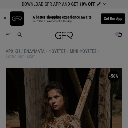
DOWNLOAD GFR APP AND GET
10% OFF
🔗
A better shopping experience awaits.
Get the App
Get 10% EXTRA discount in the App.
ΑΡΧΙΚΉ
/
ΕΝΔΥΜΑΤΑ
/
ΦΟΥΣΤΕΣ
/
ΜΙΝΙ ΦΟΥΣΤΕΣ
/
Lottie mini skirt
-50%