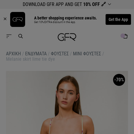
DOWNLOAD GFR APP AND GET
10% OFF
🔗
A better shopping experience awaits.
Get the App
Get 10% EXTRA discount in the App.
ΑΡΧΙΚΉ
/
ΕΝΔΥΜΑΤΑ
/
ΦΟΥΣΤΕΣ
/
ΜΙΝΙ ΦΟΥΣΤΕΣ
/
Melanie skirt lime tie dye
-70%