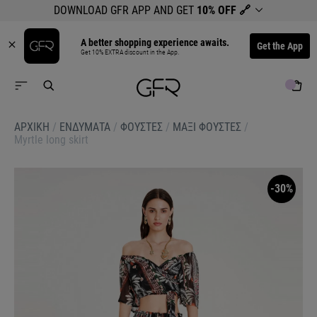
DOWNLOAD GFR APP AND GET
10% OFF
🔗
A better shopping experience awaits.
Get the App
Get 10% EXTRA discount in the App.
ΑΡΧΙΚΉ
/
ΕΝΔΥΜΑΤΑ
/
ΦΟΥΣΤΕΣ
/
ΜΑΞΙ ΦΟΥΣΤΕΣ
/
Myrtle long skirt
-30%