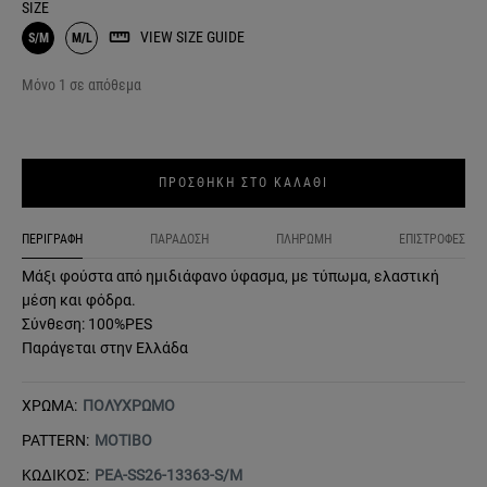
SIZE
VIEW SIZE GUIDE
S/M
M/L
Μόνο 1 σε απόθεμα
ΠΡΟΣΘΗΚΗ ΣΤΟ ΚΑΛΑΘΙ
ΠΕΡΙΓΡΑΦΗ
ΠΑΡΑΔΟΣΗ
ΠΛΗΡΩΜΗ
ΕΠΙΣΤΡΟΦΕΣ
Μάξι φούστα από ημιδιάφανο ύφασμα, με τύπωμα, ελαστική
μέση και φόδρα.
Σύνθεση: 100%PES
Παράγεται στην Ελλάδα
ΧΡΩΜΑ:
ΠΟΛΥΧΡΩΜΟ
PATTERN:
ΜΟΤΙΒΟ
ΚΩΔΙΚΟΣ:
PEA-SS26-13363-S/M