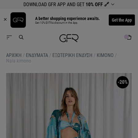
DOWNLOAD GFR APP AND GET
10% OFF
🔗
A better shopping experience awaits.
Get the App
Get 10% EXTRA discount in the App.
ΑΡΧΙΚΉ
/
ΕΝΔΥΜΑΤΑ
/
ΕΞΩΤΕΡΙΚΗ ΕΝΔΥΣΗ
/
ΚΙΜΟΝΟ
/
Naia kimono
-20%