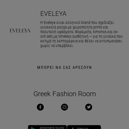
EVELEYA
Η Eveleya είναι ελληνικό brand που σχεδιάζει
γυναικεία ρούχα με χειροποίητα prints και
πολυτελή υφάσματα. Φορέματα, kimonos και co-
ord sets με timeless αισθητική — για τη γυναίκα που
εκτιμά τη λεπτομέρεια και θέλει να εντυπωσιάσει
χωρίς να υπερβάλει.
ΜΠΟΡΕΙ ΝΑ ΣΑΣ ΑΡΕΣΟΥΝ
Greek Fashion Room