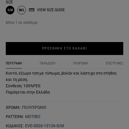
SIZE
VIEW SIZE GUIDE
S/M
M/L
Μόνο 1 σε απόθεμα
ΠΡΟΣΘΗΚΗ ΣΤΟ ΚΑΛΑΘΙ
ΠΕΡΙΓΡΑΦΗ
ΠΑΡΑΔΟΣΗ
ΠΛΗΡΩΜΗ
ΕΠΙΣΤΡΟΦΕΣ
Κοντό, έξωμο τοπ με τύπωμα, βολάν και λάστιχο στο στήθος
και τη μέση.
Σύνθεση: 100%PES
Παράγεται στην Ελλάδα
ΧΡΩΜΑ:
ΠΟΛΥΧΡΩΜΟ
PATTERN:
ΜΟΤΙΒΟ
ΚΩΔΙΚΟΣ:
EVE-SS26-13126-S/M