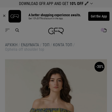
DOWNLOAD GFR APP AND GET
10% OFF
🔗
A better shopping experience awaits.
Get the App
Get 10% EXTRA discount in the App.
ΑΡΧΙΚΉ
/
ΕΝΔΥΜΑΤΑ
/
ΤΟΠ
/
ΚΟΝΤΑ ΤΟΠ
/
Ophelia off shoulder top
-30%