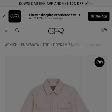
DOWNLOAD GFR APP AND GET
10% OFF
🔗
A better shopping experience awaits.
Get the App
Get 10% EXTRA discount in the App.
ΑΡΧΙΚΉ
/
ΕΝΔΥΜΑΤΑ
/
ΤΟΠ
/
ΠΟΥΚΑΜΙΣΑ
/
Panna overshirt
-70%