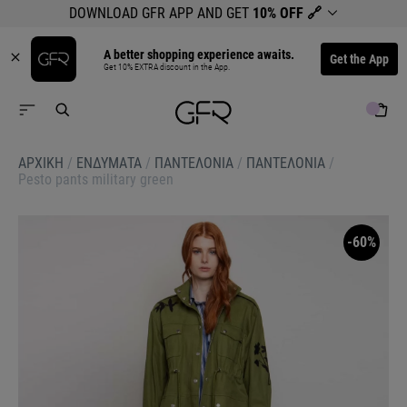
DOWNLOAD GFR APP AND GET
10% OFF
🔗
A better shopping experience awaits.
Get the App
Get 10% EXTRA discount in the App.
ΑΡΧΙΚΉ
/
ΕΝΔΥΜΑΤΑ
/
ΠΑΝΤΕΛΟΝΙΑ
/
ΠΑΝΤΕΛΟΝΙΑ
/
Pesto pants military green
-60%