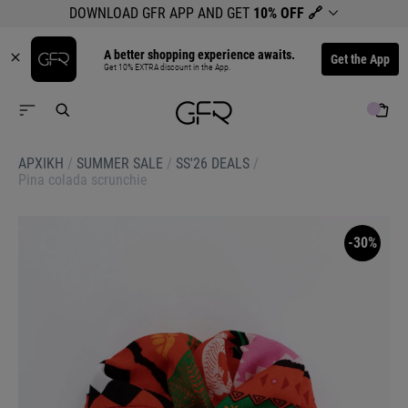
DOWNLOAD GFR APP AND GET
10% OFF
🔗
A better shopping experience awaits.
Get the App
Get 10% EXTRA discount in the App.
ΑΡΧΙΚΉ
/
SUMMER SALE
/
SS'26 DEALS
/
Pina colada scrunchie
-30%