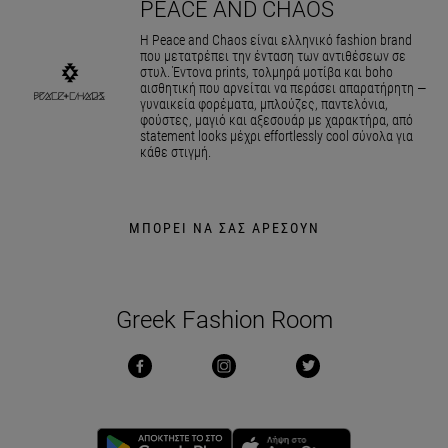
PEACE AND CHAOS
Η Peace and Chaos είναι ελληνικό fashion brand
που μετατρέπει την ένταση των αντιθέσεων σε
στυλ. Έντονα prints, τολμηρά μοτίβα και boho
αισθητική που αρνείται να περάσει απαρατήρητη —
γυναικεία φορέματα, μπλούζες, παντελόνια,
φούστες, μαγιό και αξεσουάρ με χαρακτήρα, από
statement looks μέχρι effortlessly cool σύνολα για
κάθε στιγμή.
ΜΠΟΡΕΙ ΝΑ ΣΑΣ ΑΡΕΣΟΥΝ
Greek Fashion Room