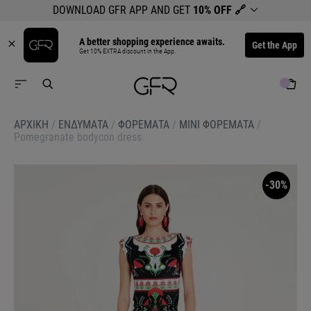
DOWNLOAD GFR APP AND GET
10% OFF
🔗
A better shopping experience awaits.
Get the App
Get 10% EXTRA discount in the App.
ΑΡΧΙΚΉ
/
ΕΝΔΥΜΑΤΑ
/
ΦΟΡΕΜΑΤΑ
/
ΜΙΝΙ ΦΟΡΕΜΑΤΑ
/
Pomegranate bodycon dress
-30%