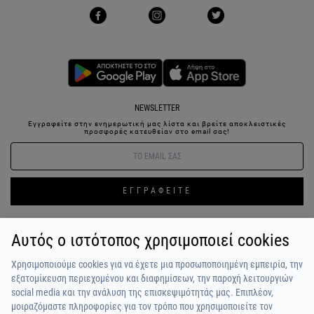
NEWSLETTER
Εγγραφείτε στην ενημερωτική μας λίστα και βρείτε αποκλειστικές
προσφορές κατευθείαν στο email σας!
ΕΓΓΡΑΦΕΙΤΕ
Αυτός ο ιστότοπος χρησιμοποιεί cookies
ΣΥΝΔΕΣΗ / ΕΓΓΡΑΦΗ
ΑΓΑΠΗΜΕΝΑ
ΕΠΙΚΟΙΝΩΝΙΑ
Χρησιμοποιούμε cookies για να έχετε μια προσωποποιημένη εμπειρία, την
ΟΡΟΙ ΧΡΗΣΗΣ
ΠΛΗΡΩΜΗ / ΑΠΟΣΤΟΛΗ
ΠΟΛΙΤΙΚΗ ΑΠΟΡΡΗΤΟΥ
ΣΧΟΛΙΑ
εξατομίκευση περιεχομένου και διαφημίσεων, την παροχή λειτουργιών
ΠΕΛΑΤΩΝ
ΠΟΙΟΙ ΕΙΜΑΣΤΕ
ALPHA BONUS
Η ΟΜΑΔΑ
social media και την ανάλυση της επισκεψιμότητάς μας. Επιπλέον,
μοιραζόμαστε πληροφορίες για τον τρόπο που χρησιμοποιείτε τον