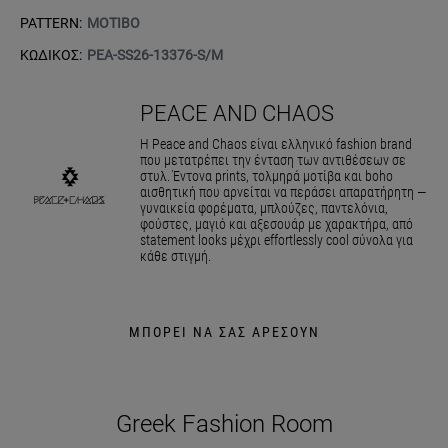
PATTERN:
ΜΟΤΙΒΟ
ΚΩΔΙΚΟΣ:
PEA-SS26-13376-S/M
PEACE AND CHAOS
Η Peace and Chaos είναι ελληνικό fashion brand
που μετατρέπει την ένταση των αντιθέσεων σε
στυλ. Έντονα prints, τολμηρά μοτίβα και boho
αισθητική που αρνείται να περάσει απαρατήρητη —
γυναικεία φορέματα, μπλούζες, παντελόνια,
φούστες, μαγιό και αξεσουάρ με χαρακτήρα, από
statement looks μέχρι effortlessly cool σύνολα για
κάθε στιγμή.
ΜΠΟΡΕΙ ΝΑ ΣΑΣ ΑΡΕΣΟΥΝ
Greek Fashion Room