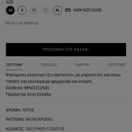
SIZE
VIEW SIZE GUIDE
XS
S
M
L
XL
Μόνο 1 σε απόθεμα
ΠΡΟΣΘΗΚΗ ΣΤΟ ΚΑΛΑΘΙ
ΠΕΡΙΓΡΑΦΗ
ΠΑΡΑΔΟΣΗ
ΠΛΗΡΩΜΗ
ΕΠΙΣΤΡΟΦΕΣ
Ψηλόμεσο, ελαστικό τζιν παντελόνι, με μπροστινές και πίσω
τσέπες και κλείσιμο με φερμουάρ και κουμπί.
Σύνθεση: 98%COT,2%EL
Παράγεται στην Ελλάδα
ΧΡΩΜΑ:
ΜΠΛΕ
PATTERN:
ΜΟΝΟΧΡΩΜΟ
ΚΩΔΙΚΟΣ:
SAC-FW25-12535-XS