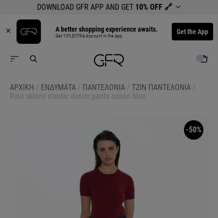
DOWNLOAD GFR APP AND GET
10% OFF
🔗
A better shopping experience awaits.
Get the App
Get 10% EXTRA discount in the App.
ΑΡΧΙΚΉ
/
ΕΝΔΥΜΑΤΑ
/
ΠΑΝΤΕΛΟΝΙΑ
/
ΤΖΙΝ ΠΑΝΤΕΛΟΝΙΑ
/
Rina skinny elastic denim pants ocean blue
-50%