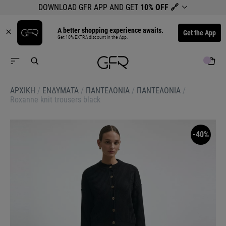
DOWNLOAD GFR APP AND GET
10% OFF
🔗
A better shopping experience awaits.
Get the App
Get 10% EXTRA discount in the App.
ΑΡΧΙΚΉ
/
ΕΝΔΥΜΑΤΑ
/
ΠΑΝΤΕΛΟΝΙΑ
/
ΠΑΝΤΕΛΟΝΙΑ
/
Roxanne knit trousers black
-40%