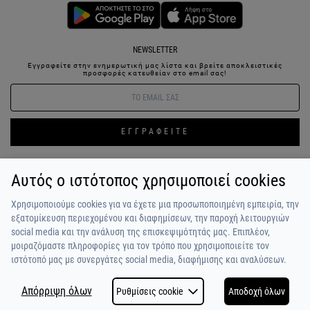
NEWSLETTER
Εγγραφείτε στην ενημερωτική μας λίστα και βρείτε αποκλειστικές
προσφορές κατευθείαν στο email σας!
ΕΓΓΡΑΦΕΙΤΕ
Αυτός ο ιστότοπος χρησιμοποιεί cookies
ΣΥΝΔΕΣΗ / ΕΓΓΡΑΦΗ
ΑΓΑΠΗΜΕΝΑ
ΕΠΙΚΟΙΝΩΝΙΑ
Χρησιμοποιούμε cookies για να έχετε μια προσωποποιημένη εμπειρία, την
ΟΡΟΙ ΧΡΗΣΗΣ
ΠΛΗΡΩΜΗ / ΑΠΟΣΤΟΛΗ
ΠΟΛΙΤΙΚΗ ΑΠΟΡΡΗΤΟΥ
ΣΧΟΛΙΑ
εξατομίκευση περιεχομένου και διαφημίσεων, την παροχή λειτουργιών
ΠΕΛΑΤΩΝ
ΠΟΙΟΙ ΕΙΜΑΣΤΕ
ALPHA BONUS
Η ΟΜΑΔΑ
social media και την ανάλυση της επισκεψιμότητάς μας. Επιπλέον,
μοιραζόμαστε πληροφορίες για τον τρόπο που χρησιμοποιείτε τον
ιστότοπό μας με συνεργάτες social media, διαφήμισης και αναλύσεων.
Απόρριψη όλων
Ρυθμίσεις cookie
Αποδοχή όλων
COPYRIGHT © 2026
MADE BY
NETSTUDIO