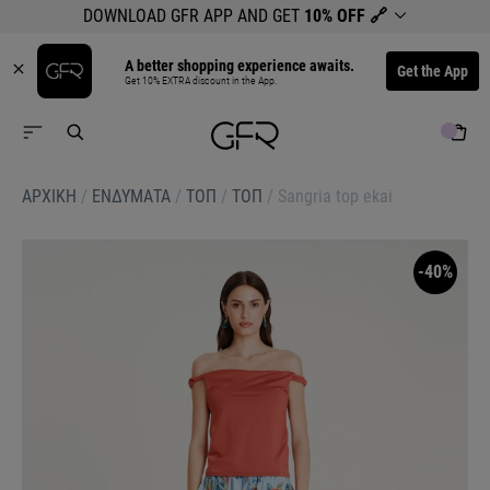
DOWNLOAD GFR APP AND GET
10% OFF
🔗
A better shopping experience awaits.
Get the App
Get 10% EXTRA discount in the App.
ΑΡΧΙΚΉ
/
ΕΝΔΥΜΑΤΑ
/
ΤΟΠ
/
ΤΟΠ
/
Sangria top ekai
-40%