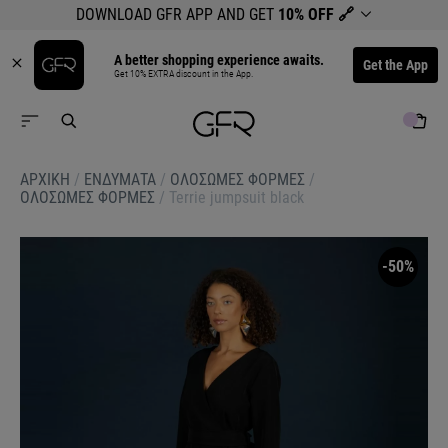
DOWNLOAD GFR APP AND GET
10% OFF
🔗
A better shopping experience awaits.
Get the App
Get 10% EXTRA discount in the App.
ΑΡΧΙΚΉ
/
ΕΝΔΥΜΑΤΑ
/
ΟΛΟΣΩΜΕΣ ΦΟΡΜΕΣ
/
ΟΛΟΣΩΜΕΣ ΦΟΡΜΕΣ
/
Terrie jumpsuit black
-50%