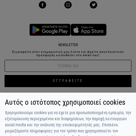
NEWSLETTER
Εγγραφείτε στην ενημερωτική μας λίστα και βρείτε αποκλειστικές
προσφορές κατευθείαν στο email σας!
ΕΓΓΡΑΦΕΙΤΕ
Αυτός ο ιστότοπος χρησιμοποιεί cookies
ΣΥΝΔΕΣΗ / ΕΓΓΡΑΦΗ
ΑΓΑΠΗΜΕΝΑ
ΕΠΙΚΟΙΝΩΝΙΑ
Χρησιμοποιούμε cookies για να έχετε μια προσωποποιημένη εμπειρία, την
ΟΡΟΙ ΧΡΗΣΗΣ
ΠΛΗΡΩΜΗ / ΑΠΟΣΤΟΛΗ
ΠΟΛΙΤΙΚΗ ΑΠΟΡΡΗΤΟΥ
ΣΧΟΛΙΑ
εξατομίκευση περιεχομένου και διαφημίσεων, την παροχή λειτουργιών
ΠΕΛΑΤΩΝ
ΠΟΙΟΙ ΕΙΜΑΣΤΕ
ALPHA BONUS
Η ΟΜΑΔΑ
social media και την ανάλυση της επισκεψιμότητάς μας. Επιπλέον,
μοιραζόμαστε πληροφορίες για τον τρόπο που χρησιμοποιείτε τον