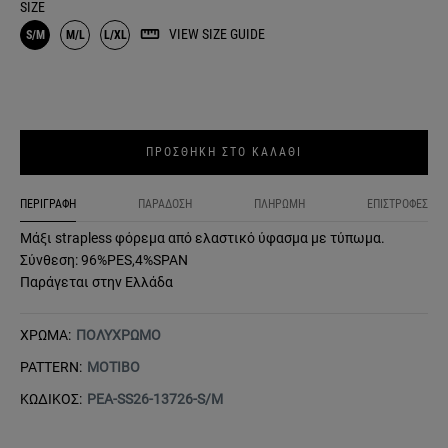
SIZE
VIEW SIZE GUIDE
S/M
M/L
L/XL
ΠΡΟΣΘΗΚΗ ΣΤΟ ΚΑΛΑΘΙ
ΠΕΡΙΓΡΑΦΗ
ΠΑΡΑΔΟΣΗ
ΠΛΗΡΩΜΗ
ΕΠΙΣΤΡΟΦΕΣ
Μάξι strapless φόρεμα από ελαστικό ύφασμα με τύπωμα.
Σύνθεση: 96%PES,4%SPAN
Παράγεται στην Ελλάδα
ΧΡΩΜΑ:
ΠΟΛΥΧΡΩΜΟ
PATTERN:
ΜΟΤΙΒΟ
ΚΩΔΙΚΟΣ:
PEA-SS26-13726-S/M