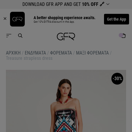
DOWNLOAD GFR APP AND GET
10% OFF
🔗
A better shopping experience awaits.
Get the App
Get 10% EXTRA discount in the App.
ΑΡΧΙΚΉ
/
ΕΝΔΥΜΑΤΑ
/
ΦΟΡΕΜΑΤΑ
/
ΜΑΞΙ ΦΟΡΕΜΑΤΑ
/
Treasure strapless dress
-30%