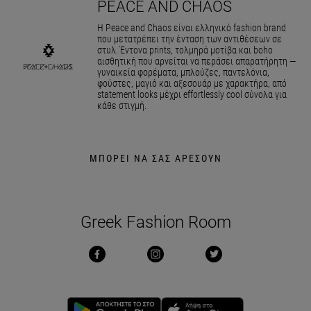
PEACE AND CHAOS
Η Peace and Chaos είναι ελληνικό fashion brand
που μετατρέπει την ένταση των αντιθέσεων σε
στυλ. Έντονα prints, τολμηρά μοτίβα και boho
αισθητική που αρνείται να περάσει απαρατήρητη —
γυναικεία φορέματα, μπλούζες, παντελόνια,
φούστες, μαγιό και αξεσουάρ με χαρακτήρα, από
statement looks μέχρι effortlessly cool σύνολα για
κάθε στιγμή.
ΜΠΟΡΕΙ ΝΑ ΣΑΣ ΑΡΕΣΟΥΝ
Greek Fashion Room