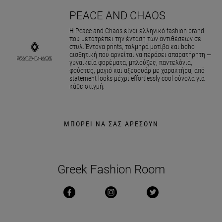
PEACE AND CHAOS
Η Peace and Chaos είναι ελληνικό fashion brand
που μετατρέπει την ένταση των αντιθέσεων σε
στυλ. Έντονα prints, τολμηρά μοτίβα και boho
αισθητική που αρνείται να περάσει απαρατήρητη —
γυναικεία φορέματα, μπλούζες, παντελόνια,
φούστες, μαγιό και αξεσουάρ με χαρακτήρα, από
statement looks μέχρι effortlessly cool σύνολα για
κάθε στιγμή.
ΜΠΟΡΕΙ ΝΑ ΣΑΣ ΑΡΕΣΟΥΝ
Greek Fashion Room