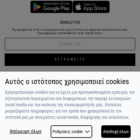
NEWSLETTER
Εγγραφείτε στην ενημερωτική μας λίστα και βρείτε αποκλειστικές
προσφορές κατευθείαν στο email σας!
ΕΓΓΡΑΦΕΙΤΕ
Αυτός ο ιστότοπος χρησιμοποιεί cookies
ΣΥΝΔΕΣΗ / ΕΓΓΡΑΦΗ
ΑΓΑΠΗΜΕΝΑ
ΕΠΙΚΟΙΝΩΝΙΑ
Χρησιμοποιούμε cookies για να έχετε μια προσωποποιημένη εμπειρία, την
ΟΡΟΙ ΧΡΗΣΗΣ
ΠΛΗΡΩΜΗ / ΑΠΟΣΤΟΛΗ
ΠΟΛΙΤΙΚΗ ΑΠΟΡΡΗΤΟΥ
ΣΧΟΛΙΑ
εξατομίκευση περιεχομένου και διαφημίσεων, την παροχή λειτουργιών
ΠΕΛΑΤΩΝ
ΠΟΙΟΙ ΕΙΜΑΣΤΕ
ALPHA BONUS
Η ΟΜΑΔΑ
social media και την ανάλυση της επισκεψιμότητάς μας. Επιπλέον,
μοιραζόμαστε πληροφορίες για τον τρόπο που χρησιμοποιείτε τον
ιστότοπό μας με συνεργάτες social media, διαφήμισης και αναλύσεων.
Απόρριψη όλων
Ρυθμίσεις cookie
Αποδοχή όλων
COPYRIGHT © 2026
MADE BY
NETSTUDIO