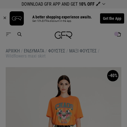
DOWNLOAD GFR APP AND GET
10% OFF
🔗
A better shopping experience awaits.
Get the App
Get 10% EXTRA discount in the App.
ΑΡΧΙΚΉ
/
ΕΝΔΥΜΑΤΑ
/
ΦΟΥΣΤΕΣ
/
ΜΑΞΙ ΦΟΥΣΤΕΣ
/
Wildflowers maxi skirt
-40%