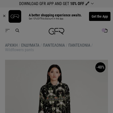
DOWNLOAD GFR APP AND GET
10% OFF
🔗
A better shopping experience awaits.
Get the App
Get 10% EXTRA discount in the App.
ΑΡΧΙΚΉ
/
ΕΝΔΥΜΑΤΑ
/
ΠΑΝΤΕΛΟΝΙΑ
/
ΠΑΝΤΕΛΟΝΙΑ
/
Wildflowers pants
-40%