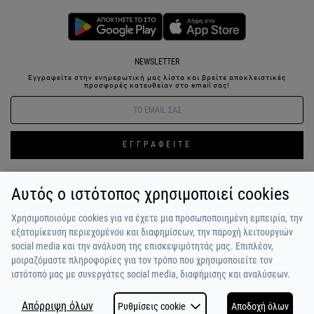
NEWSLETTER
Εγγραφείτε στην ενημερωτική μας λίστα και βρείτε αποκλειστικές
προσφορές κατευθείαν στο email σας!
ΕΓΓΡΑΦΕΙΤΕ
Αυτός ο ιστότοπος χρησιμοποιεί cookies
ΣΥΝΔΕΣΗ / ΕΓΓΡΑΦΗ
ΑΓΑΠΗΜΕΝΑ
ΕΠΙΚΟΙΝΩΝΙΑ
Χρησιμοποιούμε cookies για να έχετε μια προσωποποιημένη εμπειρία, την
ΟΡΟΙ ΧΡΗΣΗΣ
ΠΛΗΡΩΜΗ / ΑΠΟΣΤΟΛΗ
ΠΟΛΙΤΙΚΗ ΑΠΟΡΡΗΤΟΥ
ΣΧΟΛΙΑ
εξατομίκευση περιεχομένου και διαφημίσεων, την παροχή λειτουργιών
ΠΕΛΑΤΩΝ
ΠΟΙΟΙ ΕΙΜΑΣΤΕ
ALPHA BONUS
Η ΟΜΑΔΑ
social media και την ανάλυση της επισκεψιμότητάς μας. Επιπλέον,
μοιραζόμαστε πληροφορίες για τον τρόπο που χρησιμοποιείτε τον
ιστότοπό μας με συνεργάτες social media, διαφήμισης και αναλύσεων.
Απόρριψη όλων
Ρυθμίσεις cookie
Αποδοχή όλων