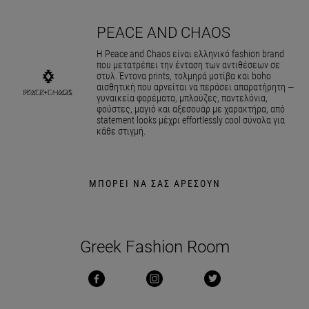
PEACE AND CHAOS
Η Peace and Chaos είναι ελληνικό fashion brand
που μετατρέπει την ένταση των αντιθέσεων σε
στυλ. Έντονα prints, τολμηρά μοτίβα και boho
αισθητική που αρνείται να περάσει απαρατήρητη —
γυναικεία φορέματα, μπλούζες, παντελόνια,
φούστες, μαγιό και αξεσουάρ με χαρακτήρα, από
statement looks μέχρι effortlessly cool σύνολα για
κάθε στιγμή.
ΜΠΟΡΕΙ ΝΑ ΣΑΣ ΑΡΕΣΟΥΝ
Greek Fashion Room