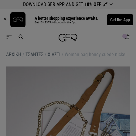
DOWNLOAD GFR APP AND GET
10% OFF
🔗
A better shopping experience awaits.
Get the App
Get 10% EXTRA discount in the App.
ΑΡΧΙΚΉ
/
ΤΣΑΝΤΕΣ
/
ΧΙΑΣΤΙ
/
Woman bag honey suede nickel