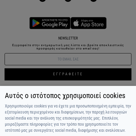
NEWSLETTER
Εγγραφείτε στην ενημερωτική μας λίστα και βρείτε αποκλειστικές
προσφορές κατευθείαν στο email σας!
ΕΓΓΡΑΦΕΙΤΕ
Αυτός ο ιστότοπος χρησιμοποιεί cookies
ΣΥΝΔΕΣΗ / ΕΓΓΡΑΦΗ
ΑΓΑΠΗΜΕΝΑ
ΕΠΙΚΟΙΝΩΝΙΑ
Χρησιμοποιούμε cookies για να έχετε μια προσωποποιημένη εμπειρία, την
ΟΡΟΙ ΧΡΗΣΗΣ
ΠΛΗΡΩΜΗ / ΑΠΟΣΤΟΛΗ
ΠΟΛΙΤΙΚΗ ΑΠΟΡΡΗΤΟΥ
ΣΧΟΛΙΑ
εξατομίκευση περιεχομένου και διαφημίσεων, την παροχή λειτουργιών
ΠΕΛΑΤΩΝ
ΠΟΙΟΙ ΕΙΜΑΣΤΕ
ALPHA BONUS
Η ΟΜΑΔΑ
social media και την ανάλυση της επισκεψιμότητάς μας. Επιπλέον,
μοιραζόμαστε πληροφορίες για τον τρόπο που χρησιμοποιείτε τον
ιστότοπό μας με συνεργάτες social media, διαφήμισης και αναλύσεων.