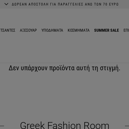
ΔΩΡΕΑΝ ΑΠΟΣΤΟΛΗ ΓΙΑ ΠΑΡΑΓΓΕΛΙΕΣ ΑΝΩ ΤΩΝ 70 ΕΥΡΩ
A better shopping experience awaits.
Get 10% EXTRA discount in the App.
ΤΣΑΝΤΕΣ
ΑΞΕΣΟΥΑΡ
ΥΠΟΔΗΜΑΤΑ
ΚΟΣΜΗΜΑΤΑ
SUMMER SALE
ΕΠ
Δεν υπάρχουν προϊόντα αυτή τη στιγμή.
Greek Fashion Room