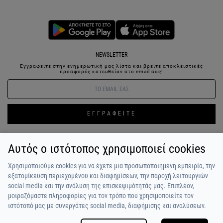
NEWSLETTER
Εγγραφείτε στην ενημερωτική μας λίστα και βρείτε αποκλειστικές
προσφορές κατευθείαν στο email σας!
ΕΓΓΡΑΦΕΙΤΕ
Αυτός ο ιστότοπος χρησιμοποιεί cookies
ΣΥΝΔΕΣΗ / ΕΓΓΡΑΦΗ
ΑΓΑΠΗΜΕΝΑ
ΕΠΙΚΟΙΝΩΝΙΑ
Χρησιμοποιούμε cookies για να έχετε μια προσωποποιημένη εμπειρία, την
ΟΡΟΙ ΧΡΗΣΗΣ
ΠΛΗΡΩΜΗ / ΑΠΟΣΤΟΛΗ
ΠΟΛΙΤΙΚΗ ΑΠΟΡΡΗΤΟΥ
ΣΧΟΛΙΑ
εξατομίκευση περιεχομένου και διαφημίσεων, την παροχή λειτουργιών
ΠΕΛΑΤΩΝ
ΠΟΙΟΙ ΕΙΜΑΣΤΕ
ALPHA BONUS
Η ΟΜΑΔΑ
social media και την ανάλυση της επισκεψιμότητάς μας. Επιπλέον,
μοιραζόμαστε πληροφορίες για τον τρόπο που χρησιμοποιείτε τον
ιστότοπό μας με συνεργάτες social media, διαφήμισης και αναλύσεων.