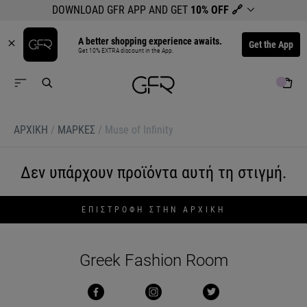
DOWNLOAD GFR APP AND GET
10% OFF
🔗
A better shopping experience awaits.
Get the App
Get 10% EXTRA discount in the App.
ΑΡΧΙΚΉ
/
ΜΆΡΚΕΣ
/
Muse of Infinity
Δεν υπάρχουν προϊόντα αυτή τη στιγμή.
ΕΠΙΣΤΡΟΦΗ ΣΤΗΝ ΑΡΧΙΚΗ
Greek Fashion Room