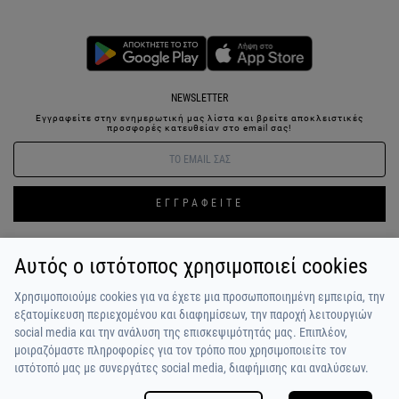
NEWSLETTER
Εγγραφείτε στην ενημερωτική μας λίστα και βρείτε αποκλειστικές
προσφορές κατευθείαν στο email σας!
ΕΓΓΡΑΦΕΙΤΕ
Αυτός ο ιστότοπος χρησιμοποιεί cookies
ΣΥΝΔΕΣΗ / ΕΓΓΡΑΦΗ
ΑΓΑΠΗΜΕΝΑ
ΕΠΙΚΟΙΝΩΝΙΑ
Χρησιμοποιούμε cookies για να έχετε μια προσωποποιημένη εμπειρία, την
ΟΡΟΙ ΧΡΗΣΗΣ
ΠΛΗΡΩΜΗ / ΑΠΟΣΤΟΛΗ
ΠΟΛΙΤΙΚΗ ΑΠΟΡΡΗΤΟΥ
ΣΧΟΛΙΑ
εξατομίκευση περιεχομένου και διαφημίσεων, την παροχή λειτουργιών
ΠΕΛΑΤΩΝ
ΠΟΙΟΙ ΕΙΜΑΣΤΕ
ALPHA BONUS
Η ΟΜΑΔΑ
social media και την ανάλυση της επισκεψιμότητάς μας. Επιπλέον,
μοιραζόμαστε πληροφορίες για τον τρόπο που χρησιμοποιείτε τον
ιστότοπό μας με συνεργάτες social media, διαφήμισης και αναλύσεων.