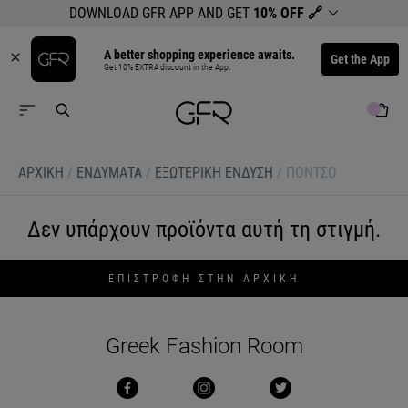
DOWNLOAD GFR APP AND GET
10% OFF
🔗
A better shopping experience awaits.
Get the App
Get 10% EXTRA discount in the App.
ΑΡΧΙΚΉ
/
ΕΝΔΥΜΑΤΑ
/
ΕΞΩΤΕΡΙΚΗ ΕΝΔΥΣΗ
/
ΠΟΝΤΣΟ
Δεν υπάρχουν προϊόντα αυτή τη στιγμή.
ΕΠΙΣΤΡΟΦΗ ΣΤΗΝ ΑΡΧΙΚΗ
Greek Fashion Room