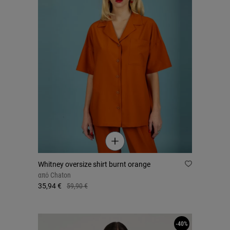
Whitney oversize shirt burnt orange
από
Chaton
35,94 €
59,90 €
-40%