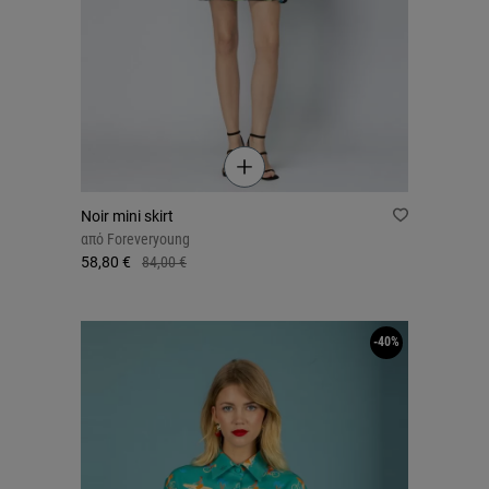
Noir mini skirt
από
Foreveryoung
58,80 €
84,00 €
-40%