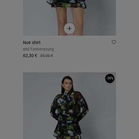
Noir shirt
από
Foreveryoung
62,30 €
89,00 €
-30%