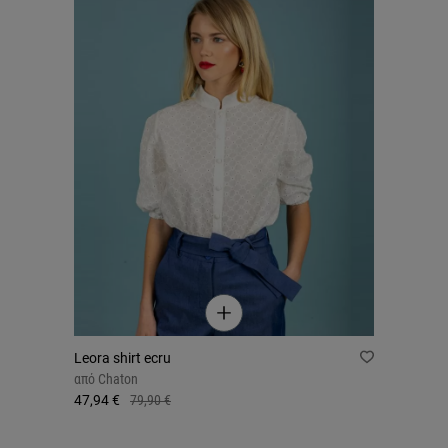
Leora shirt ecru
από
Chaton
47,94 €
79,90 €