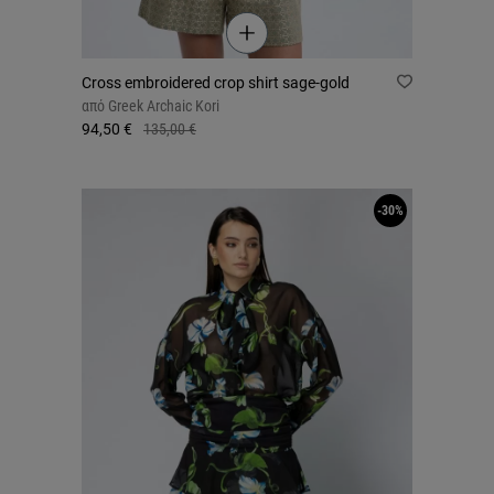
Cross embroidered crop shirt sage-gold
από
Greek Archaic Kori
94,50 €
135,00 €
-30%