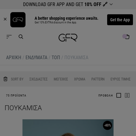
DOWNLOAD GFR APP AND GET
10% OFF
🔗
A better shopping experience awaits.
Get the App
Get 10% EXTRA discount in the App.
ΑΡΧΙΚΉ
/
ΕΝΔΥΜΑΤΑ
/
ΤΟΠ
/
ΠΟΥΚΑΜΙΣΑ
0
0
0
0
SORT BY
ΣΧΕΔΙΑΣΤΕΣ
ΜΕΓΕΘΟΣ
ΧΡΩΜΑ
PATTERN
ΕΥΡΟΣ ΤΙΜΗΣ
75 ΠΡΟΪΟΝΤΑ
ΠΡΟΒΟΛΗ
ΠΟΥΚΑΜΙΣΑ
-40%