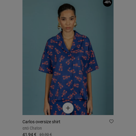
-40%
Carlos oversize shirt
από
Chaton
41,94 €
69,90 €