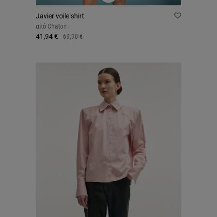
Javier voile shirt
από
Chaton
41,94 €
69,90 €