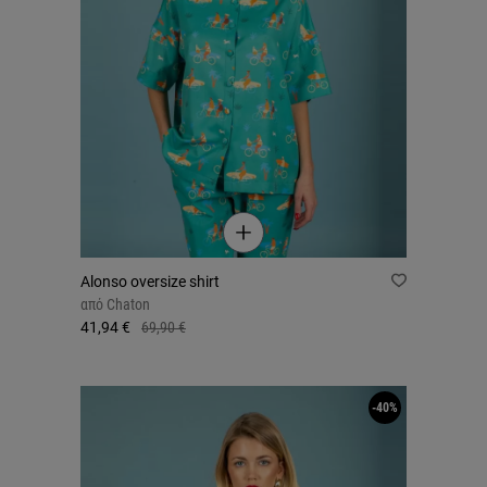
Alonso oversize shirt
από
Chaton
41,94 €
69,90 €
-40%