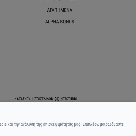
ΑΓΑΠΗΜΕΝΑ
ALPHA BONUS
ΚΑΤΑΣΚΕΥΗ ΙΣΤΟΣΕΛΙΔΩΝ
NETSTUDIO
edia και την ανάλυση της επισκεψιμότητάς μας. Επιπλέον, μοιραζόμαστε