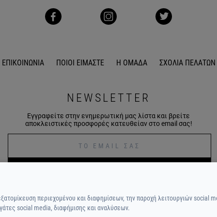
ΕΠΙΚΟΙΝΩΝΙΑ
ΠΟΙΟΙ ΕΙΜΑΣΤΕ
Η ΟΜΑΔΑ
ΣΧΟΛΙΑ ΠΕΛΑΤΩΝ
NEWSLETTER
Εγγραφείτε στην ενημερωτική μας λίστα και βρείτε
αποκλειστικές προσφορές κατευθείαν στο email σας!
ΕΓΓΡΑΦΕΙΤΕ
εξατομίκευση περιεχομένου και διαφημίσεων, την παροχή λειτουργιών social m
γάτες social media, διαφήμισης και αναλύσεων.