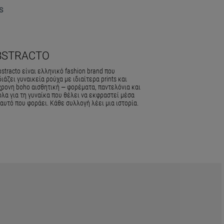
S
BSTRACTO
stracto είναι ελληνικό fashion brand που
ιάζει γυναικεία ρούχα με ιδιαίτερα prints και
χρονη boho αισθητική — φορέματα, παντελόνια και
λα για τη γυναίκα που θέλει να εκφραστεί μέσα
αυτό που φοράει. Κάθε συλλογή λέει μια ιστορία.