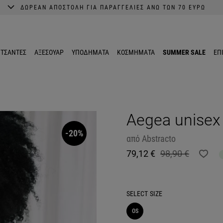
ΔΩΡΕΑΝ ΑΠΟΣΤΟΛΗ ΓΙΑ ΠΑΡΑΓΓΕΛΙΕΣ ΑΝΩ ΤΩΝ 70 ΕΥΡΩ
A better shopping experience awaits.
Get 10% EXTRA discount in the App.
ΤΣΑΝΤΕΣ
ΑΞΕΣΟΥΑΡ
ΥΠΟΔΗΜΑΤΑ
ΚΟΣΜΗΜΑΤΑ
SUMMER SALE
ΕΠ
Aegea unisex 
-20%
από
Abstracto
79,12 €
98,90 €
SELECT
SIZE
OS