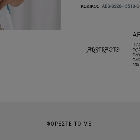
ΚΩΔΙΚΟΣ:
ABS-SS26-13518-O
A
Η Ab
σχεδ
σύγ
σύνο
από 
ΦΟΡΕΣΤΕ ΤΟ ΜΕ