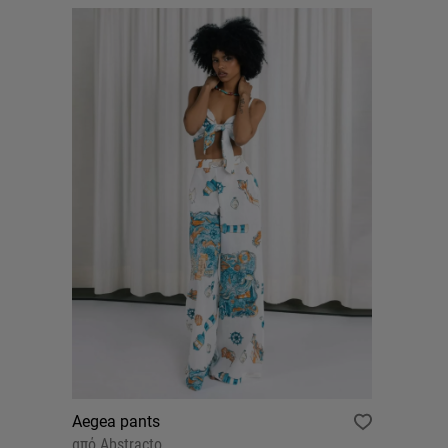
Aegea pants
από
Abstracto