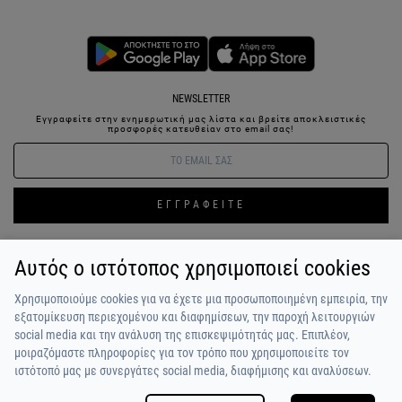
NEWSLETTER
Εγγραφείτε στην ενημερωτική μας λίστα και βρείτε αποκλειστικές
προσφορές κατευθείαν στο email σας!
ΕΓΓΡΑΦΕΙΤΕ
Αυτός ο ιστότοπος χρησιμοποιεί cookies
ΣΥΝΔΕΣΗ / ΕΓΓΡΑΦΗ
ΑΓΑΠΗΜΕΝΑ
ΕΠΙΚΟΙΝΩΝΙΑ
Χρησιμοποιούμε cookies για να έχετε μια προσωποποιημένη εμπειρία, την
ΟΡΟΙ ΧΡΗΣΗΣ
ΠΛΗΡΩΜΗ / ΑΠΟΣΤΟΛΗ
ΠΟΛΙΤΙΚΗ ΑΠΟΡΡΗΤΟΥ
ΣΧΟΛΙΑ
εξατομίκευση περιεχομένου και διαφημίσεων, την παροχή λειτουργιών
ΠΕΛΑΤΩΝ
ΠΟΙΟΙ ΕΙΜΑΣΤΕ
ALPHA BONUS
Η ΟΜΑΔΑ
social media και την ανάλυση της επισκεψιμότητάς μας. Επιπλέον,
μοιραζόμαστε πληροφορίες για τον τρόπο που χρησιμοποιείτε τον
ιστότοπό μας με συνεργάτες social media, διαφήμισης και αναλύσεων.