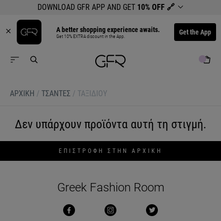
DOWNLOAD GFR APP AND GET
10% OFF
🔗
A better shopping experience awaits.
Get the App
Get 10% EXTRA discount in the App.
ΑΡΧΙΚΉ
/
ΤΣΑΝΤΕΣ
/
ΤΑΞΙΔΙΟΥ
Δεν υπάρχουν προϊόντα αυτή τη στιγμή.
ΕΠΙΣΤΡΟΦΗ ΣΤΗΝ ΑΡΧΙΚΗ
Greek Fashion Room