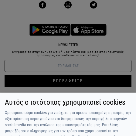
NEWSLETTER
Εγγραφείτε στην ενημερωτική μας λίστα και βρείτε αποκλειστικές
προσφορές κατευθείαν στο email σας!
ΕΓΓΡΑΦΕΙΤΕ
Αυτός ο ιστότοπος χρησιμοποιεί cookies
ΣΥΝΔΕΣΗ / ΕΓΓΡΑΦΗ
ΑΓΑΠΗΜΕΝΑ
ΕΠΙΚΟΙΝΩΝΙΑ
Χρησιμοποιούμε cookies για να έχετε μια προσωποποιημένη εμπειρία, την
ΟΡΟΙ ΧΡΗΣΗΣ
ΠΛΗΡΩΜΗ / ΑΠΟΣΤΟΛΗ
ΠΟΛΙΤΙΚΗ ΑΠΟΡΡΗΤΟΥ
ΣΧΟΛΙΑ
εξατομίκευση περιεχομένου και διαφημίσεων, την παροχή λειτουργιών
ΠΕΛΑΤΩΝ
ΠΟΙΟΙ ΕΙΜΑΣΤΕ
ALPHA BONUS
Η ΟΜΑΔΑ
social media και την ανάλυση της επισκεψιμότητάς μας. Επιπλέον,
μοιραζόμαστε πληροφορίες για τον τρόπο που χρησιμοποιείτε τον