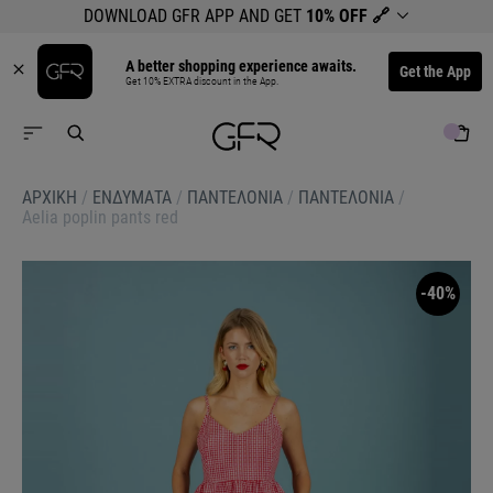
DOWNLOAD GFR APP AND GET
10% OFF
🔗
A better shopping experience awaits.
Get the App
Get 10% EXTRA discount in the App.
ΑΡΧΙΚΉ
/
ΕΝΔΥΜΑΤΑ
/
ΠΑΝΤΕΛΟΝΙΑ
/
ΠΑΝΤΕΛΟΝΙΑ
/
Aelia poplin pants red
-40%