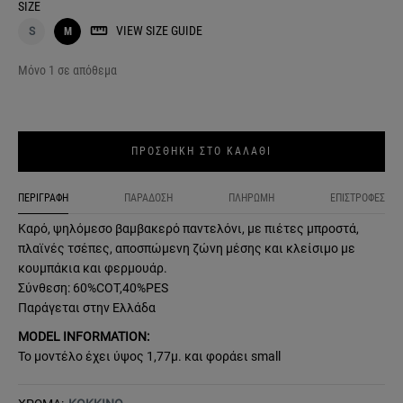
SIZE
VIEW SIZE GUIDE
S
M
Μόνο 1 σε απόθεμα
ΠΡΟΣΘΗΚΗ ΣΤΟ ΚΑΛΑΘΙ
ΠΕΡΙΓΡΑΦΗ
ΠΑΡΑΔΟΣΗ
ΠΛΗΡΩΜΗ
ΕΠΙΣΤΡΟΦΕΣ
Καρό, ψηλόμεσο βαμβακερό παντελόνι, με πιέτες μπροστά,
πλαϊνές τσέπες, αποσπώμενη ζώνη μέσης και κλείσιμο με
κουμπάκια και φερμουάρ.
Σύνθεση: 60%COT,40%PES
Παράγεται στην Ελλάδα
MODEL INFORMATION:
Το μοντέλο έχει ύψος 1,77μ. και φοράει small