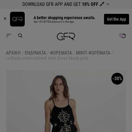
DOWNLOAD GFR APP AND GET
10% OFF
🔗
A better shopping experience awaits.
Get the App
Get 10% EXTRA discount in the App.
ΑΡΧΙΚΉ
/
ΕΝΔΥΜΑΤΑ
/
ΦΟΡΕΜΑΤΑ
/
ΜΙΝΤΙ ΦΟΡΕΜΑΤΑ
/
Lefkada embroidered midi dress black-gold
-30%