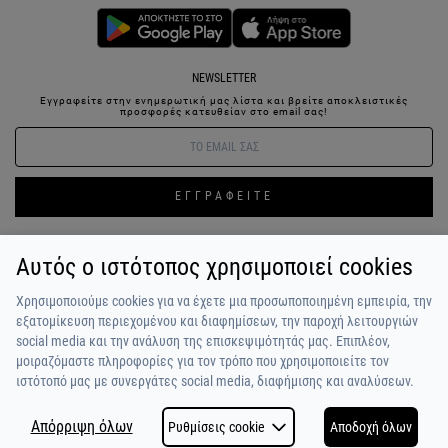
NEWSLETTER
Εγγραφείτε στην ενημερωτική μας λίστα και βρείτε αποκλειστικές
προσφορές κατευθείαν στο email σας!
ΕΓΓΡΑΦΕΙΤΕ
Αυτός ο ιστότοπος χρησιμοποιεί cookies
ΣΥΝΔΕΣΗ / ΕΓΓΡΑΦΗ
ΑΓΑΠΗΜΕΝΑ
ΕΠΙΚΟΙΝΩΝΙΑ
Χρησιμοποιούμε cookies για να έχετε μια προσωποποιημένη εμπειρία, την
ΟΡΟΙ ΧΡΗΣΗΣ
ΠΛΗΡΩΜΗ / ΑΠΟΣΤΟΛΗ
ΠΟΛΙΤΙΚΗ ΑΠΟΡΡΗΤΟΥ
ΣΧΟΛΙΑ
εξατομίκευση περιεχομένου και διαφημίσεων, την παροχή λειτουργιών
ΠΕΛΑΤΩΝ
ΠΟΙΟΙ ΕΙΜΑΣΤΕ
ALPHA BONUS
Η ΟΜΑΔΑ
social media και την ανάλυση της επισκεψιμότητάς μας. Επιπλέον,
μοιραζόμαστε πληροφορίες για τον τρόπο που χρησιμοποιείτε τον
ιστότοπό μας με συνεργάτες social media, διαφήμισης και αναλύσεων.
Απόρριψη όλων
Ρυθμίσεις cookie
Αποδοχή όλων
COPYRIGHT © 2026
MADE BY
NETSTUDIO