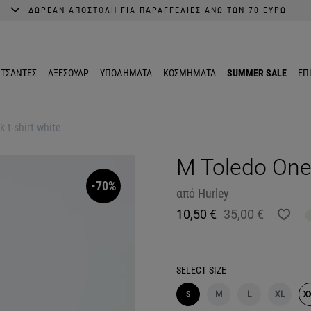
ΔΩΡΕΑΝ ΑΠΟΣΤΟΛΗ ΓΙΑ ΠΑΡΑΓΓΕΛΙΕΣ ΑΝΩ ΤΩΝ 70 ΕΥΡΩ
A better shopping experience awaits.
Get 10% EXTRA discount in the App.
ΤΣΑΝΤΕΣ
ΑΞΕΣΟΥΑΡ
ΥΠΟΔΗΜΑΤΑ
ΚΟΣΜΗΜΑΤΑ
SUMMER SALE
ΕΠ
 t-shirt white
M Toledo One&
-70%
από
Hurley
10,50 €
35,00 €
SELECT
SIZE
S
M
L
XL
X