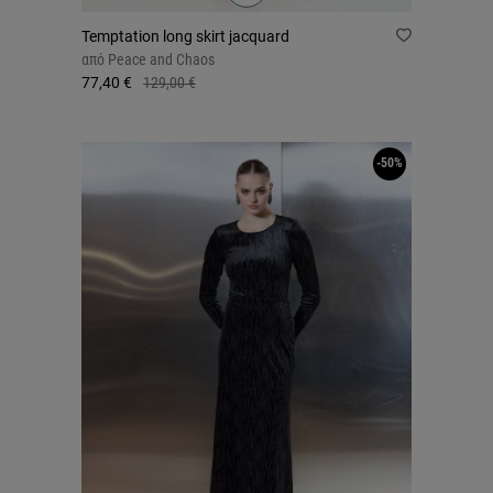
Temptation long skirt jacquard
από
Peace and Chaos
77,40 €
129,00 €
-50%