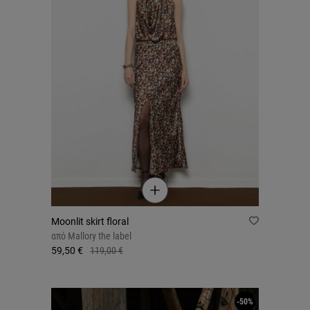
Moonlit skirt floral
από
Mallory the label
59,50 €
119,00 €
-50%