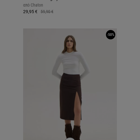
από
Chaton
29,95 €
59,90 €
-50%