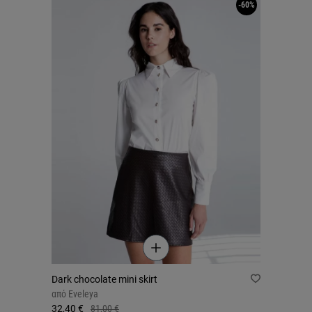
-60%
Dark chocolate mini skirt
από
Eveleya
32,40 €
81,00 €