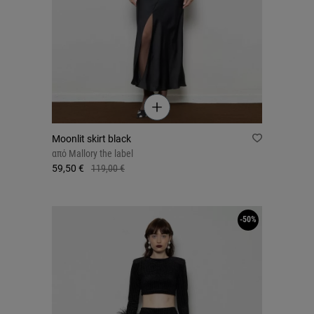
Moonlit skirt black
από
Mallory the label
59,50 €
119,00 €
-50%