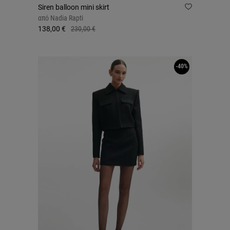
Siren balloon mini skirt
από
Nadia Rapti
138,00 €
230,00 €
-40%