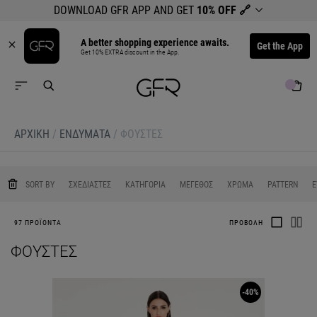
DOWNLOAD GFR APP AND GET
10% OFF
🔗
A better shopping experience awaits.
Get the App
Get 10% EXTRA discount in the App.
ΑΡΧΙΚΉ
/
ΕΝΔΥΜΑΤΑ
/
ΦΟΥΣΤΕΣ
0
0
0
0
SORT BY
ΣΧΕΔΙΑΣΤΕΣ
ΚΑΤΗΓΟΡΙΑ
ΜΕΓΕΘΟΣ
ΧΡΩΜΑ
PATTERN
Ε
97 ΠΡΟΪΟΝΤΑ
ΠΡΟΒΟΛΗ
ΦΟΥΣΤΕΣ
-40%