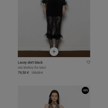
Lacey skirt black
από
Mallory the label
79,50 €
159,00 €
-50%